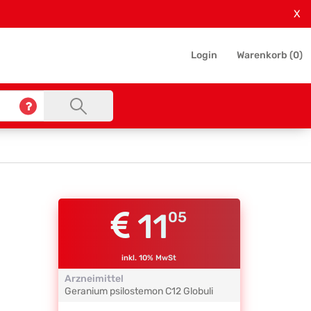
X
Login
Warenkorb (
0
)
11
05
inkl. 10% MwSt
Arzneimittel
Geranium psilostemon
C12
Globuli