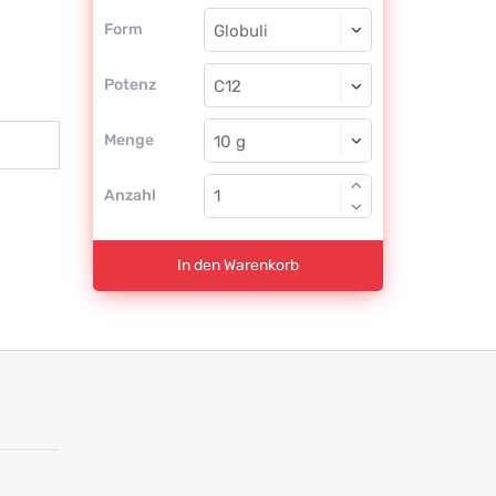
Form
Form
Globuli
Potenz
C12
Globuli
Menge
Anzahl
In den Warenkorb