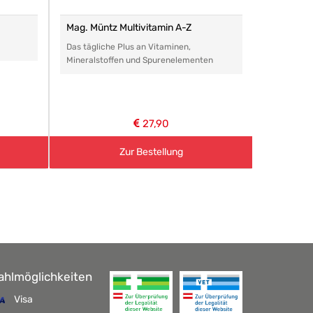
Mag. Müntz Multivitamin A-Z
Remasan 
Das tägliche Plus an Vitaminen,
Das perfe
Mineralstoffen und Spurenelementen
Arzneimitt
aller Art.
27,90
Zur Bestellung
ahlmöglichkeiten
Visa