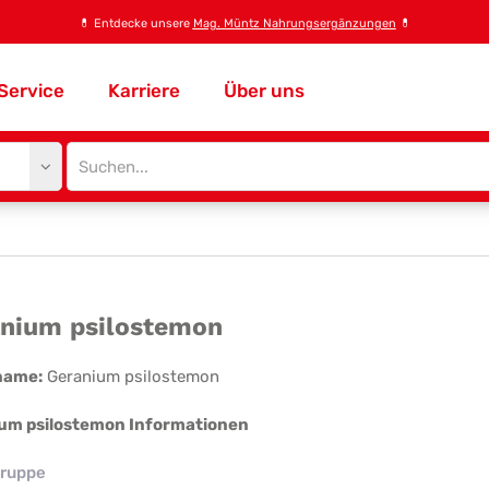
💊
Entdecke unsere
Mag. Müntz Nahrungsergänzungen
💊
Service
Karriere
Über uns
Site
search
input
ranium
nium psilostemon
lostemon
name:
Geranium psilostemon
um psilostemon Informationen
ruppe