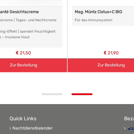
santé Gesichtscreme
Mag. Müntz Cistus+C BIO
tscreme | Tages- und Nachtcreme
Für das Immunsystem
ing-Effekt | spendet Feuchtigkeit
e – trockene Haut
21,50
21,90
Zur Bestellung
Zur Bestellung
Quick Links
Bez
Nachtdienstkalender