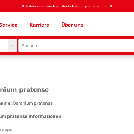
💊
Entdecke unsere
Mag. Müntz Nahrungsergänzungen
💊
Service
Karriere
Über uns
Site
search
input
ranium
nium pratense
tense
name:
Geranium pratense
um pratense Informationen
ruppe