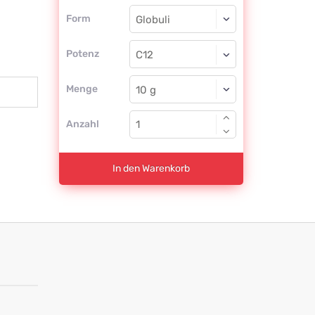
Form
Form
Globuli
Potenz
C12
Globuli
Menge
Anzahl
In den Warenkorb