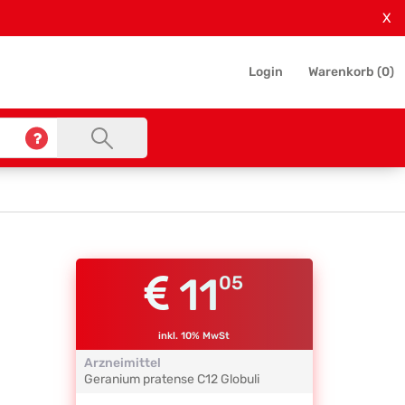
X
Login
Warenkorb (
0
)
11
05
inkl. 10% MwSt
Arzneimittel
Geranium pratense
C12
Globuli