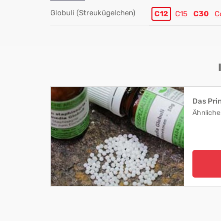
Globuli (Streukügelchen)
C12
C15
C30
C
Das Pri
Ähnliche