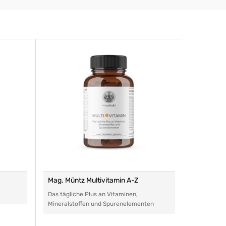
Mag. Müntz Multivitamin A-Z
Remasan 
Das tägliche Plus an Vitaminen,
Das perfe
Mineralstoffen und Spurenelementen
Arzneimitt
aller Art.