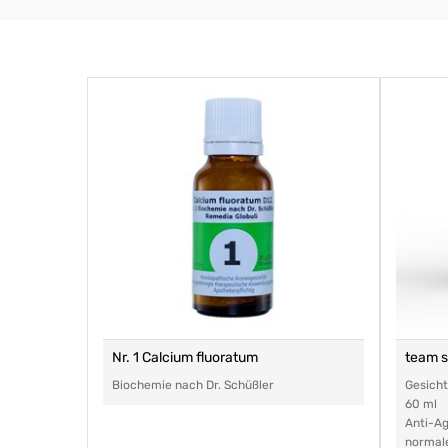
Nr. 1 Calcium fluoratum
team 
Biochemie nach Dr. Schüßler
Gesich
60 ml
Anti-Ag
normal