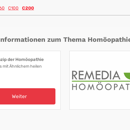
60
C100
C200
Informationen zum Thema Homöopathi
nzip der Homöopathie
s mit Ähnlichem heilen
Weiter