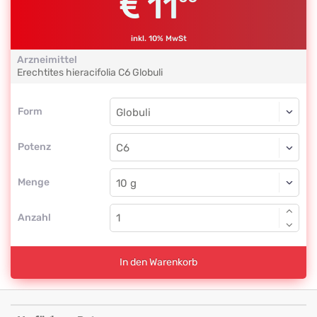
11
inkl. 10% MwSt
Arzneimittel
Erechtites hieracifolia
C6
Globuli
Form
Form
Globuli
Potenz
C6
Globuli
Menge
Anzahl
In den Warenkorb