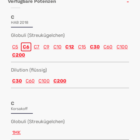
Verfügbare Potenzen
C
HAB 2018
Globuli (Streukügelchen)
C5
C6
C7
C9
C10
C12
C15
C30
C60
C100
C200
Dilution (flüssig)
C30
C60
C100
C200
C
Korsakoff
Globuli (Streukügelchen)
1MK