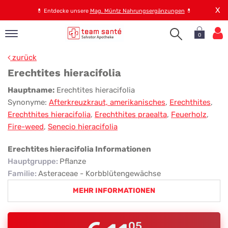
X
💊
Entdecke unsere
Mag. Müntz Nahrungsergänzungen
💊
0
pand
zurück
op
Erechtites hieracifolia
pand
Erechtites
Hauptname:
Erechtites hieracifolia
emen
Synonyme:
Afterkreuzkraut, amerikanisches
,
Erechthites
,
hieracifolia
pand
Erechthites hieracifolia
,
Erechthites praealta
,
Feuerholz
,
rvice
Fire-weed
,
Senecio hieracifolia
Erechtites hieracifolia Informationen
pand
Hauptgruppe
:
Pflanze
er
Familie
:
Asteraceae - Korbblütengewächse
s
MEHR INFORMATIONEN
05