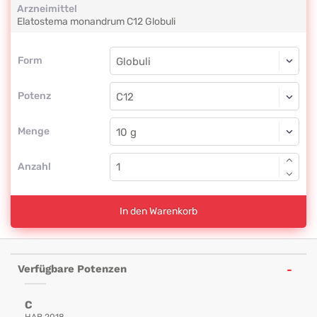
Arzneimittel
Elatostema monandrum
C12
Globuli
Form
Form
Globuli
Potenz
C12
Globuli
Menge
Anzahl
In den Warenkorb
Verfügbare Potenzen
C