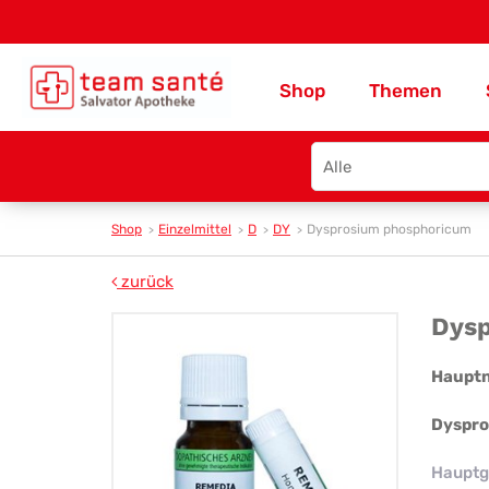
Shop
Themen
Search
type
Shop
Einzelmittel
D
DY
Dysprosium phosphoricum
zurück
Dy
Dysp
ph
Haupt
Dyspro
Hauptg