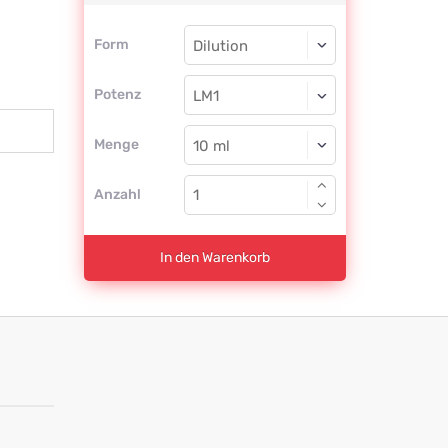
Form
Form
Dilution
Potenz
LM1
Dilution
Menge
Anzahl
In den Warenkorb