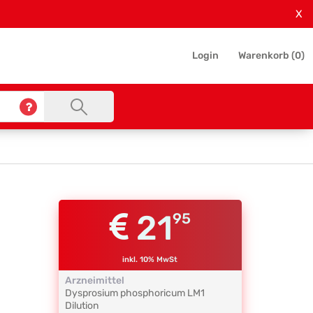
X
Login
Warenkorb (
0
)
21
95
inkl. 10% MwSt
Arzneimittel
Dysprosium phosphoricum
LM1
Dilution