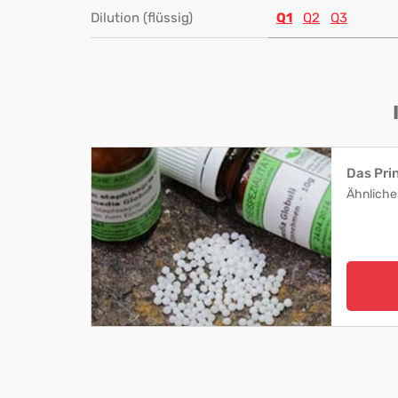
Dilution (flüssig)
Q1
Q2
Q3
Das Pri
Ähnliche