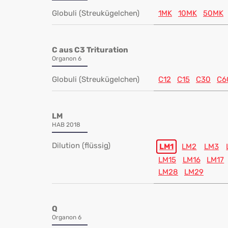
Globuli (Streukügelchen)
1MK
10MK
50MK
C aus C3 Trituration
Organon 6
Globuli (Streukügelchen)
C12
C15
C30
C6
LM
HAB 2018
Dilution (flüssig)
LM1
LM2
LM3
LM15
LM16
LM17
LM28
LM29
Q
Organon 6