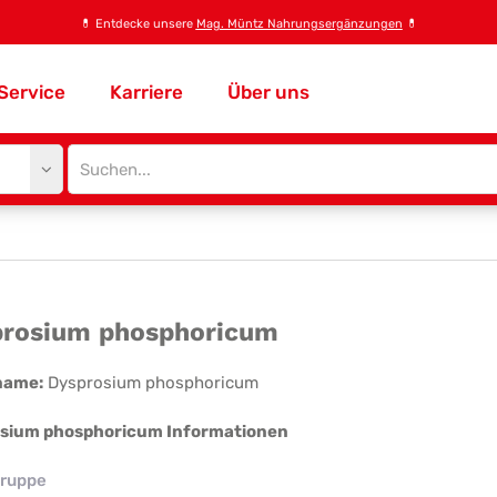
💊
Entdecke unsere
Mag. Müntz Nahrungsergänzungen
💊
Service
Karriere
Über uns
Site
search
input
sprosium
rosium phosphoricum
osphoricum
name:
Dysprosium phosphoricum
sium phosphoricum Informationen
ruppe