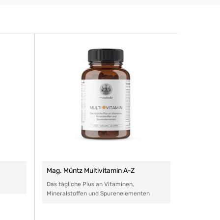
Mag. Müntz Multivitamin A-Z
Remasan 
Das tägliche Plus an Vitaminen,
Das perfe
Mineralstoffen und Spurenelementen
Arzneimitt
aller Art.