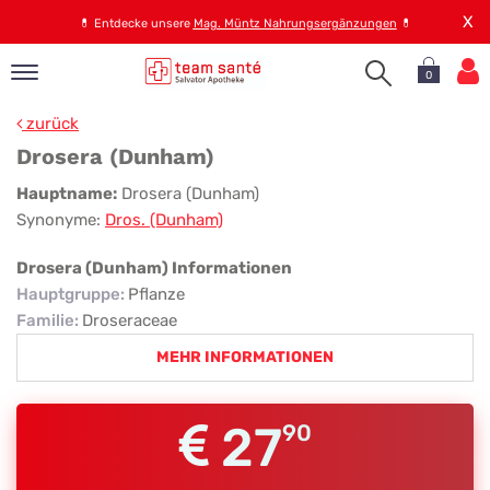
X
💊
Entdecke unsere
Mag. Müntz Nahrungsergänzungen
💊
0
pand
zurück
op
Drosera (Dunham)
pand
Drosera
Hauptname:
Drosera (Dunham)
emen
Synonyme:
Dros. (Dunham)
(Dunham)
pand
rvice
Drosera (Dunham) Informationen
Hauptgruppe
:
Pflanze
Familie
:
Droseraceae
pand
MEHR INFORMATIONEN
er
s
27
90