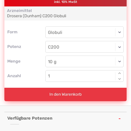
inkl. 10% MwSt
Arzneimittel
Drosera (Dunham)
C200
Globuli
Form
Form
Globuli
Potenz
C200
Globuli
Menge
Anzahl
In den Warenkorb
Verfügbare Potenzen