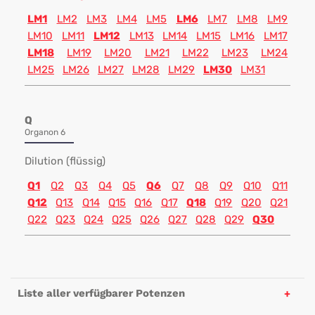
LM1
LM2
LM3
LM4
LM5
LM6
LM7
LM8
LM9
LM10
LM11
LM12
LM13
LM14
LM15
LM16
LM17
LM18
LM19
LM20
LM21
LM22
LM23
LM24
LM25
LM26
LM27
LM28
LM29
LM30
LM31
Q
Organon 6
Dilution (flüssig)
Q1
Q2
Q3
Q4
Q5
Q6
Q7
Q8
Q9
Q10
Q11
Q12
Q13
Q14
Q15
Q16
Q17
Q18
Q19
Q20
Q21
Q22
Q23
Q24
Q25
Q26
Q27
Q28
Q29
Q30
Liste aller verfügbarer Potenzen