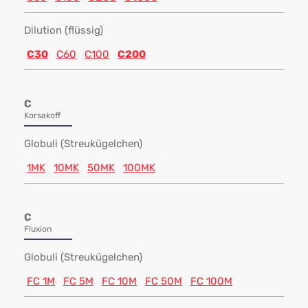
Dilution (flüssig)
C30
C60
C100
C200
C
Korsakoff
Globuli (Streukügelchen)
1MK
10MK
50MK
100MK
C
Fluxion
Globuli (Streukügelchen)
FC 1M
FC 5M
FC 10M
FC 50M
FC 100M