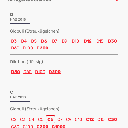
Verfügbare Potenzen
D
HAB 2018
Globuli (Streukügelchen)
D3
D4
D5
D6
D7
D9
D10
D12
D15
D30
D60
D100
D200
Dilution (flüssig)
D30
D60
D100
D200
C
HAB 2018
Globuli (Streukügelchen)
C2
C3
C4
C5
C6
C7
C9
C10
C12
C15
C30
C60
C100
C200
C1000