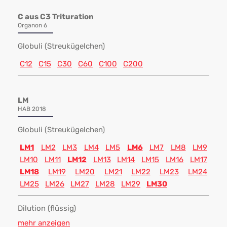
C aus C3 Trituration
Organon 6
Globuli (Streukügelchen)
C12
C15
C30
C60
C100
C200
LM
HAB 2018
Globuli (Streukügelchen)
LM1
LM2
LM3
LM4
LM5
LM6
LM7
LM8
LM9
LM10
LM11
LM12
LM13
LM14
LM15
LM16
LM17
LM18
LM19
LM20
LM21
LM22
LM23
LM24
LM25
LM26
LM27
LM28
LM29
LM30
Dilution (flüssig)
mehr anzeigen