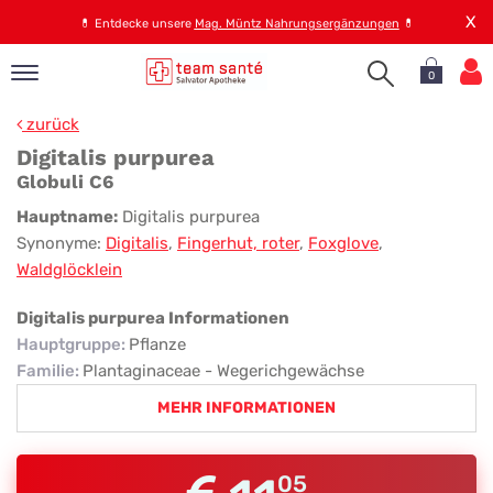
X
💊
Entdecke unsere
Mag. Müntz Nahrungsergänzungen
💊
0
pand
zurück
op
Digitalis purpurea
pand
Globuli C6
emen
Digitalis
Hauptname:
Digitalis purpurea
pand
Synonyme:
Digitalis
,
Fingerhut, roter
,
Foxglove
,
purpurea
rvice
Waldglöcklein
Digitalis purpurea Informationen
Hauptgruppe
:
Pflanze
pand
er
Familie
:
Plantaginaceae - Wegerichgewächse
s
MEHR INFORMATIONEN
05