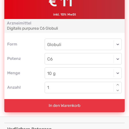
11
inkl. 10% MwSt
Arzneimittel
Digitalis purpurea
C6
Globuli
Form
Form
Globuli
Potenz
C6
Globuli
Menge
Anzahl
In den Warenkorb