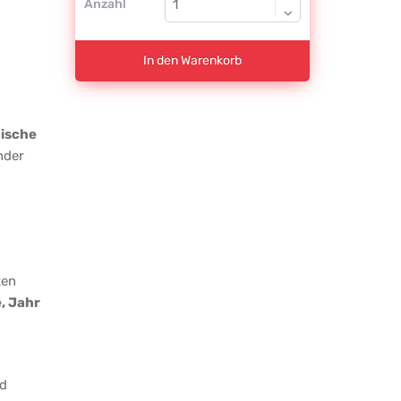
Anzahl
In den Warenkorb
ische
nder
ten
, Jahr
nd