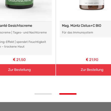
santé Gesichtscreme
Mag. Müntz Cistus+C BIO
tscreme | Tages- und Nachtcreme
Für das Immunsystem
ing-Effekt | spendet Feuchtigkeit
e – trockene Haut
21,50
21,90
Zur Bestellung
Zur Bestellung