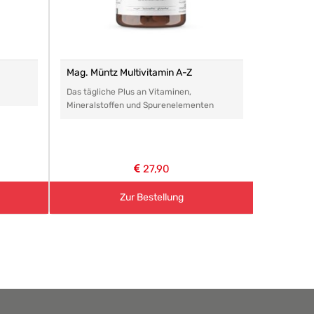
Mag. Müntz Multivitamin A-Z
Remasan 
Das tägliche Plus an Vitaminen,
Das perfe
Mineralstoffen und Spurenelementen
Arzneimitt
aller Art.
27,90
Zur Bestellung