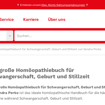
💊
Entdecke unsere
Mag. Müntz Nahrungsergänzungen
💊
Service
Karriere
Über uns
Site
search
input
möopathiebuch für Schwangerschaft, Geburt und Stillzeit von Sandra Perko
s
große Homöopathiebuch für
angerschaft, Geburt und Stillzeit
oße
möopathiebuch
roße Homöopathiebuch für Schwangerschaft, Geburt und Sti
ndra
Perko
ist das ideale homöopathische Handbuch für die hä
e während Schwangerschaft, Geburt und Stillzeit.