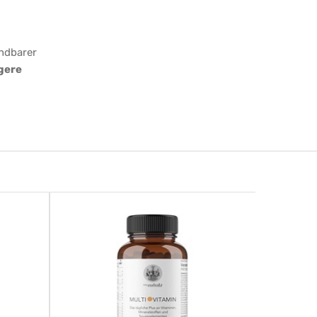
endbarer
gere