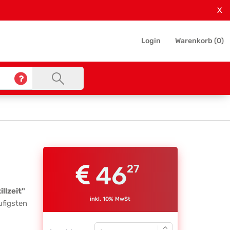
X
Login
Warenkorb (
0
)
46
27
llzeit"
inkl. 10% MwSt
ufigsten