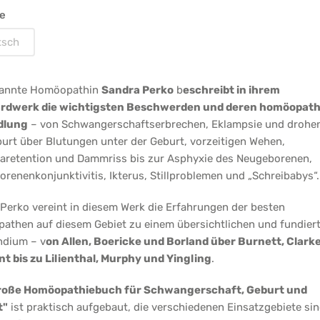
wangerschaft,
e
burt
tsch
d
llzeit
kannte Homöopathin
Sandra Perko
b
eschreibt in ihrem
rdwerk die wichtigsten Beschwerden und deren homöopath
dlung
– von Schwangerschaftserbrechen, Eklampsie und drohe
urt über Blutungen unter der Geburt, vorzeitigen Wehen,
aretention und Dammriss bis zur Asphyxie des Neugeborenen,
renenkonjunktivitis, Ikterus, Stillproblemen und „Schreibabys“.
Perko vereint in diesem Werk die Erfahrungen der besten
then auf diesem Gebiet zu einem übersichtlichen und fundier
dium – v
on Allen, Boericke und Borland über Burnett, Clarke
t bis zu Lilienthal, Murphy und Yingling
.
roße Homöopathiebuch für Schwangerschaft, Geburt und
t"
ist praktisch aufgebaut, die verschiedenen Einsatzgebiete si