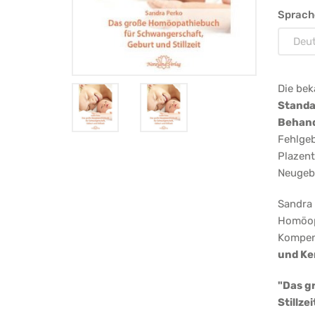
Sch
Sprach
Ge
Deu
un
Sti
Die be
Standa
Behan
Fehlgeb
Plazent
Neugebo
Sandra 
Homöopa
Kompen
und Ken
"Das g
Stillzei