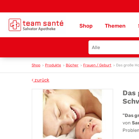
Shop
Themen
Search
type
Shop
Produkte
Bücher
Frauen / Geburt
Das große Ho
zurück
Da
Das 
Schw
gr
Ho
"Das g
von
Sa
für
Problem