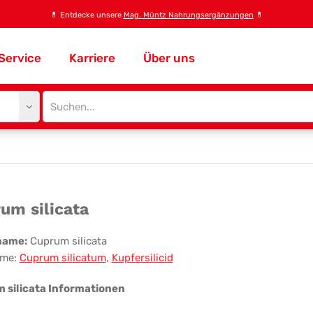
💊
Entdecke unsere
Mag. Müntz Nahrungsergänzungen
💊
Service
Karriere
Über uns
Site
search
input
prum
um silicata
icata
name:
Cuprum silicata
me:
Cuprum silicatum
,
Kupfersilicid
 silicata Informationen