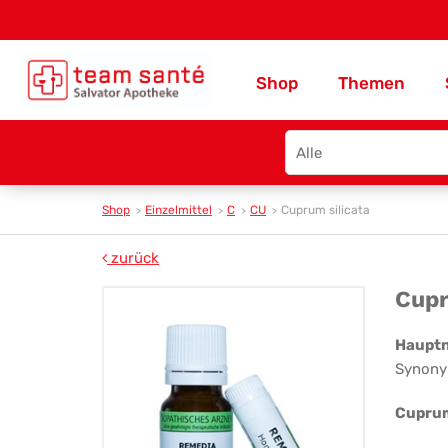
Shop
Themen
Search
type
Shop
Einzelmittel
C
CU
Cuprum silicata
zurück
Cu
Cupr
sil
Haupt
Synony
Cuprum