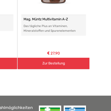
Mag. Müntz Multivitamin A-Z
Remasan 
Das tägliche Plus an Vitaminen,
Das perfe
Mineralstoffen und Spurenelementen
Arzneimitt
aller Art.
27,90
Zur Bestellung
ahlmöglichkeiten