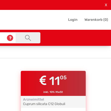
X
Login
Warenkorb (
0
)
11
05
inkl. 10% MwSt
Arzneimittel
Cuprum silicata
C12
Globuli