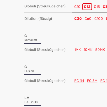
Globuli (Streukügelchen)
C10
C12
C15
C
Dilution (flüssig)
C30
C60
C100
C
Korsakoff
Globuli (Streukügelchen)
1MK
10MK
50MK
C
Fluxion
Globuli (Streukügelchen)
FC 1M
FC 5M
FC 
LM
HAB 2018