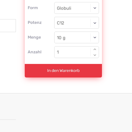
Form
Form
Globuli
Potenz
C12
Globuli
Menge
Anzahl
In den Warenkorb