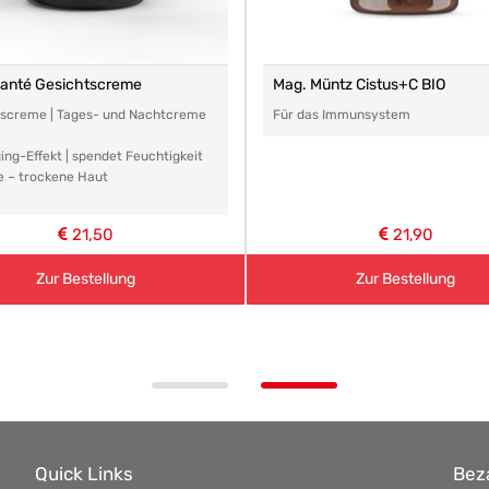
santé Gesichtscreme
Mag. Müntz Cistus+C BIO
tscreme | Tages- und Nachtcreme
Für das Immunsystem
ing-Effekt | spendet Feuchtigkeit
e – trockene Haut
21,50
21,90
Zur Bestellung
Zur Bestellung
Quick Links
Bez