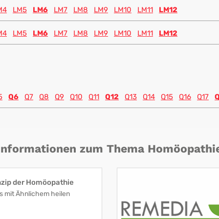
M4
LM5
LM6
LM7
LM8
LM9
LM10
LM11
LM12
M4
LM5
LM6
LM7
LM8
LM9
LM10
LM11
LM12
5
Q6
Q7
Q8
Q9
Q10
Q11
Q12
Q13
Q14
Q15
Q16
Q17
Informationen zum Thema Homöopathi
nzip der Homöopathie
s mit Ähnlichem heilen