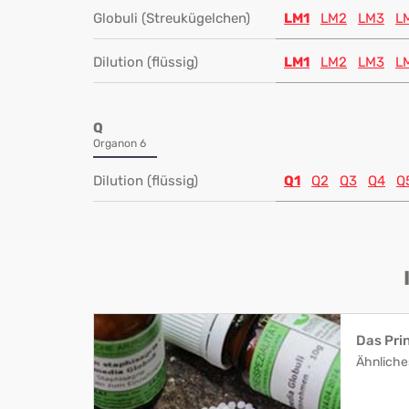
Globuli (Streukügelchen)
LM1
LM2
LM3
L
Dilution (flüssig)
LM1
LM2
LM3
L
Q
Organon 6
Dilution (flüssig)
Q1
Q2
Q3
Q4
Q
Das Pri
Ähnliche