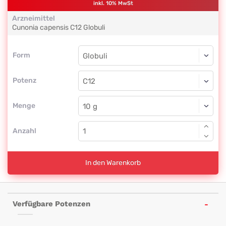
inkl. 10% MwSt
Arzneimittel
Cunonia capensis
C12
Globuli
Form
Form
Globuli
Potenz
C12
Globuli
Menge
Anzahl
In den Warenkorb
Verfügbare Potenzen