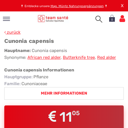
X
💊
Entdecke unsere
Mag. Müntz Nahrungsergänzungen
💊
0
pand
zurück
op
Cunonia capensis
pand
Cunonia
Hauptname:
Cunonia capensis
emen
Synonyme:
African red alder
,
Butterknife tree
,
Red alder
capensis
pand
rvice
Cunonia capensis Informationen
Hauptgruppe
:
Pflanze
Familie
:
Cunoniaceae
pand
MEHR INFORMATIONEN
er
s
11
05