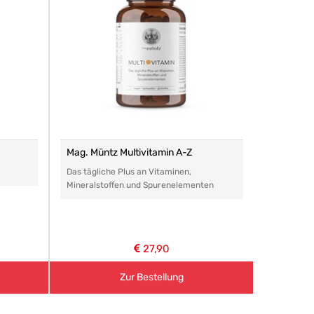
Mag. Müntz Multivitamin A-Z
Remasan 
Das tägliche Plus an Vitaminen,
Das perfe
Mineralstoffen und Spurenelementen
Arzneimitt
aller Art.
27,90
Zur Bestellung