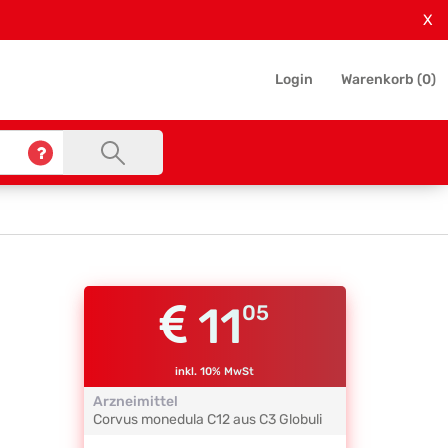
X
Login
Warenkorb (
0
)
11
05
inkl. 10% MwSt
Arzneimittel
Corvus monedula
C12 aus C3
Globuli