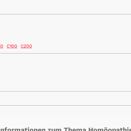
60
C100
C200
Informationen zum Thema Homöopathi