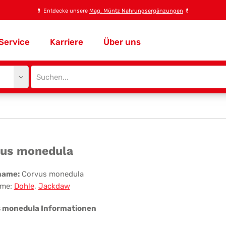
💊
Entdecke unsere
Mag. Müntz Nahrungsergänzungen
💊
Service
Karriere
Über uns
Site
search
input
rvus
us monedula
nedula
name:
Corvus monedula
me:
Dohle
,
Jackdaw
 monedula Informationen