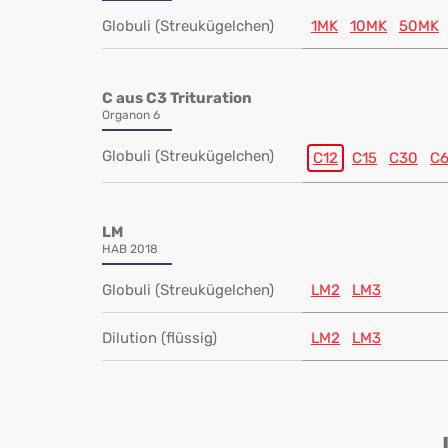
Globuli (Streukügelchen)
1MK
10MK
50MK
C aus C3 Trituration
Organon 6
Globuli (Streukügelchen)
C12
C15
C30
C
LM
HAB 2018
Globuli (Streukügelchen)
LM2
LM3
Dilution (flüssig)
LM2
LM3