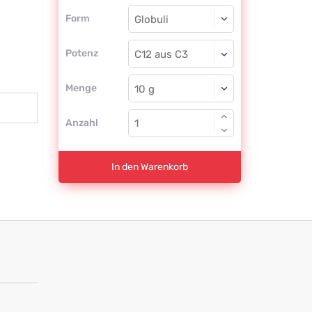
Form
Form
Globuli
Potenz
C12 aus C3
Globuli
Menge
Anzahl
In den Warenkorb