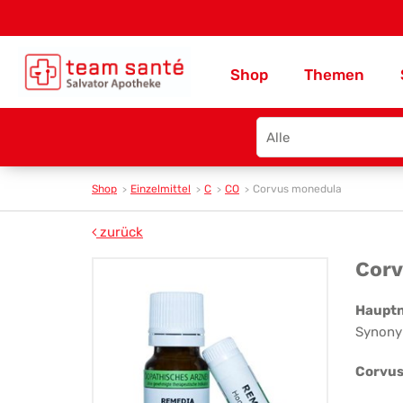
Shop
Themen
Search
type
Shop
Einzelmittel
C
CO
Corvus monedula
zurück
Co
Corv
mo
Haupt
Synony
Corvus