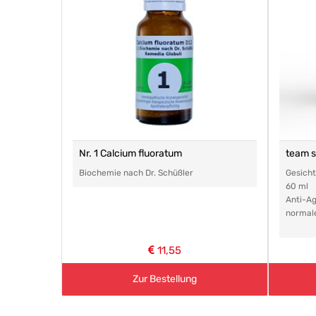
Nr. 1 Calcium fluoratum
team 
Biochemie nach Dr. Schüßler
Gesich
60 ml
Anti-Ag
normal
11,55
Zur Bestellung