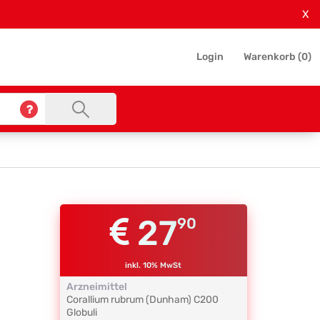
X
Login
Warenkorb (
0
)
27
90
inkl. 10% MwSt
Arzneimittel
Corallium rubrum (Dunham)
C200
Globuli