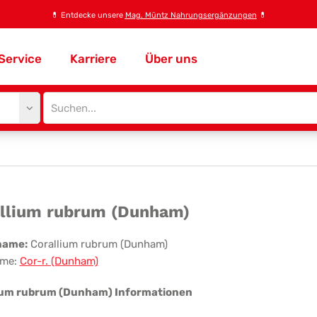
💊
Entdecke unsere
Mag. Müntz Nahrungsergänzungen
💊
Service
Karriere
Über uns
Site
search
input
allium
llium rubrum (Dunham)
brum
name:
Corallium rubrum (Dunham)
me:
Cor-r. (Dunham)
unham)
ium rubrum (Dunham) Informationen