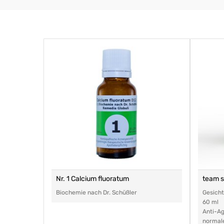
Nr. 1 Calcium fluoratum
team 
Biochemie nach Dr. Schüßler
Gesich
60 ml
Anti-Ag
normal