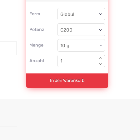
Form
Form
Globuli
Potenz
C200
Globuli
Menge
Anzahl
In den Warenkorb