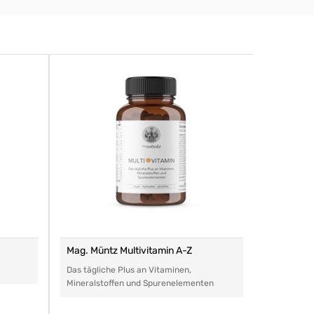
Mag. Müntz Multivitamin A-Z
Remasan 
Das tägliche Plus an Vitaminen,
Das perfe
Mineralstoffen und Spurenelementen
Arzneimitt
aller Art.