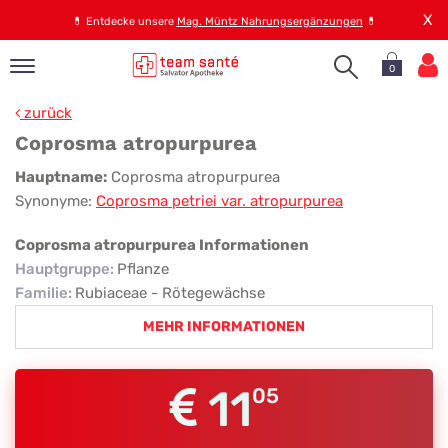
X
💊
Entdecke unsere
Mag. Müntz Nahrungsergänzungen
💊
0
pand
zurück
op
Coprosma atropurpurea
pand
Coprosma
Hauptname:
Coprosma atropurpurea
emen
Synonyme:
Coprosma petriei var. atropurpurea
atropurpurea
pand
rvice
Coprosma atropurpurea Informationen
Hauptgruppe
:
Pflanze
Familie
:
Rubiaceae - Rötegewächse
pand
MEHR INFORMATIONEN
er
s
11
05