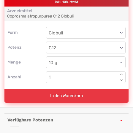
inkl. 10% MwSt
Arzneimittel
Coprosma atropurpurea
C12
Globuli
Form
Form
Globuli
Potenz
C12
Globuli
Menge
Anzahl
In den Warenkorb
Verfügbare Potenzen