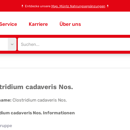
💊
Entdecke unsere
Mag. Müntz Nahrungsergänzungen
💊
Service
Karriere
Über uns
Site
search
input
stridium
tridium cadaveris Nos.
averis
name:
Clostridium cadaveris Nos.
.
idium cadaveris Nos. Informationen
ruppe