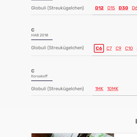
Globuli (Streukügelchen)
D12
D15
D30
D
C
HAB 2018
Globuli (Streukügelchen)
C6
C7
C9
C10
C
Korsakoff
Globuli (Streukügelchen)
1MK
10MK