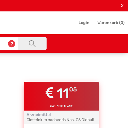
X
Login
Warenkorb (
0
)
11
05
inkl. 10% MwSt
Arzneimittel
Clostridium cadaveris Nos.
C6
Globuli