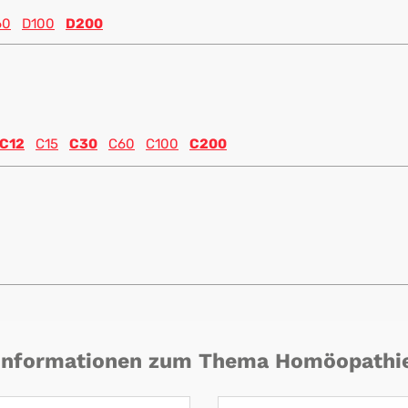
60
D100
D200
C12
C15
C30
C60
C100
C200
Informationen zum Thema Homöopathi