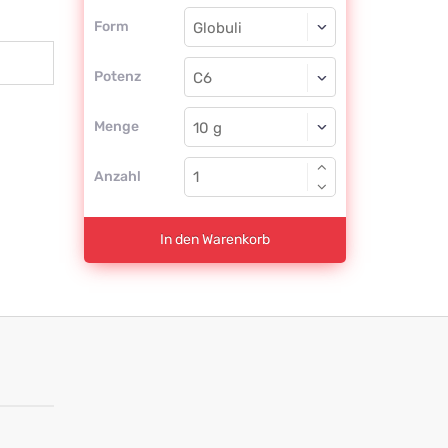
Form
Form
Globuli
Potenz
C6
Globuli
Menge
Anzahl
In den Warenkorb