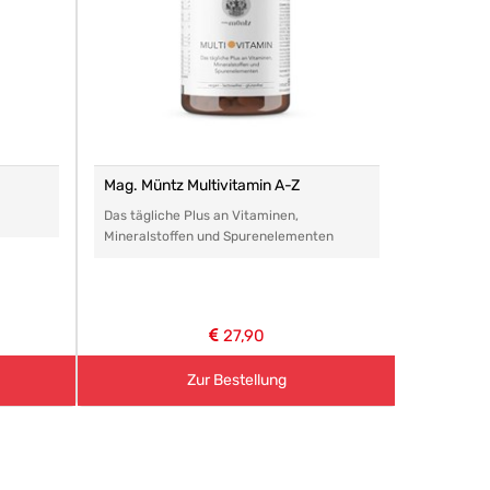
Mag. Müntz Multivitamin A-Z
Remasan 
Das tägliche Plus an Vitaminen,
Das perfe
Mineralstoffen und Spurenelementen
Arzneimitt
aller Art.
27,90
Zur Bestellung