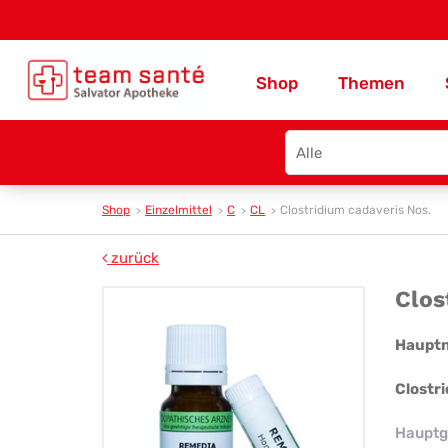
Shop
Themen
Search
type
Shop
Einzelmittel
C
CL
Clostridium cadaveris Nos.
zurück
Clo
Clos
cad
Haupt
Nos
Clostr
Hauptg