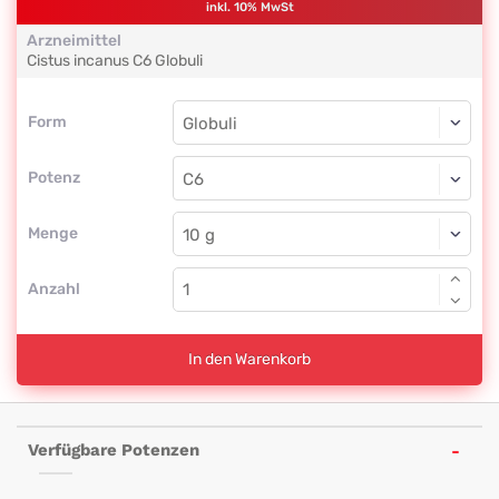
inkl. 10% MwSt
Arzneimittel
Cistus incanus
C6
Globuli
Form
Form
Globuli
Potenz
C6
Globuli
Menge
Anzahl
In den Warenkorb
Verfügbare Potenzen