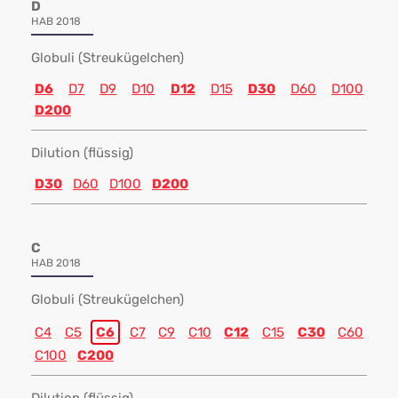
D
HAB 2018
Globuli (Streukügelchen)
D6
D7
D9
D10
D12
D15
D30
D60
D100
D200
Dilution (flüssig)
D30
D60
D100
D200
C
HAB 2018
Globuli (Streukügelchen)
C4
C5
C6
C7
C9
C10
C12
C15
C30
C60
C100
C200