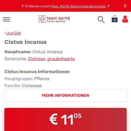
X
💊
Entdecke unsere
Mag. Müntz Nahrungsergänzungen
💊
0
pand
zurück
op
Cistus incanus
pand
Cistus
Hauptname:
Cistus incanus
emen
Synonyme:
Zistrose, graubehaarte
incanus
pand
rvice
Cistus incanus Informationen
Hauptgruppe
:
Pflanze
Familie
:
Cistaceae
pand
MEHR INFORMATIONEN
er
s
11
05