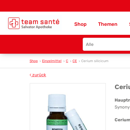
Shop
Themen
Search
type
Shop
Einzelmittel
C
CE
Cerium silicicum
zurück
Ce
Ceri
sil
Haupt
Synony
Cerium