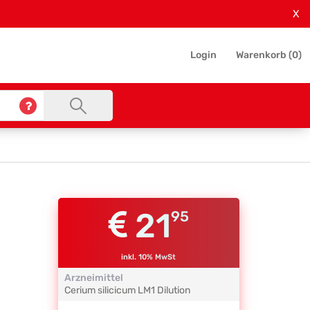
X
Login
Warenkorb (
0
)
21
95
inkl. 10% MwSt
Arzneimittel
Cerium silicicum
LM1
Dilution