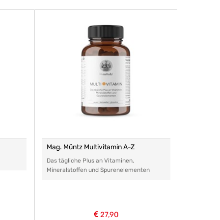
Mag. Müntz Multivitamin A-Z
Remasan 
Das tägliche Plus an Vitaminen,
Das perfe
Mineralstoffen und Spurenelementen
Arzneimitt
aller Art.
27,90