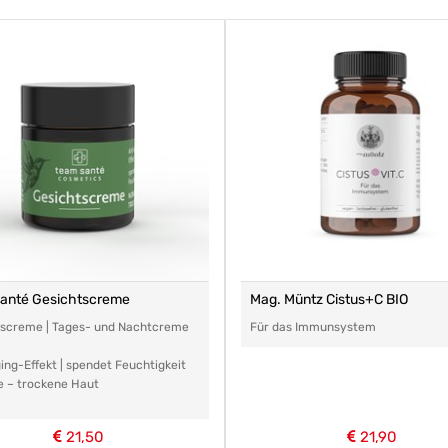
santé Gesichtscreme
Mag. Müntz Cistus+C BIO
tscreme | Tages- und Nachtcreme
Für das Immunsystem
ing-Effekt | spendet Feuchtigkeit
e – trockene Haut
21,50
21,90