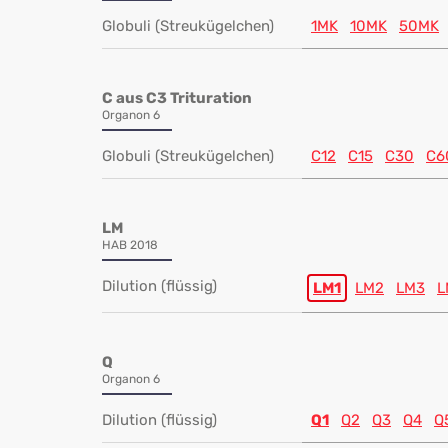
Globuli (Streukügelchen)
1MK
10MK
50MK
C aus C3 Trituration
Organon 6
Globuli (Streukügelchen)
C12
C15
C30
C6
LM
HAB 2018
Dilution (flüssig)
LM1
LM2
LM3
L
Q
Organon 6
Dilution (flüssig)
Q1
Q2
Q3
Q4
Q