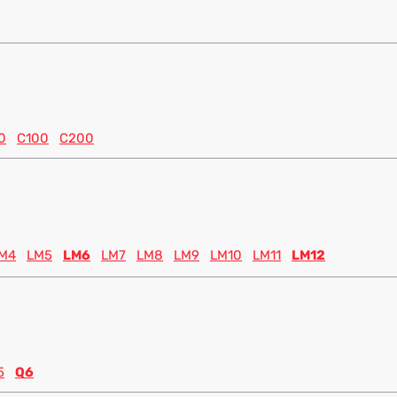
0
C100
C200
M4
LM5
LM6
LM7
LM8
LM9
LM10
LM11
LM12
5
Q6