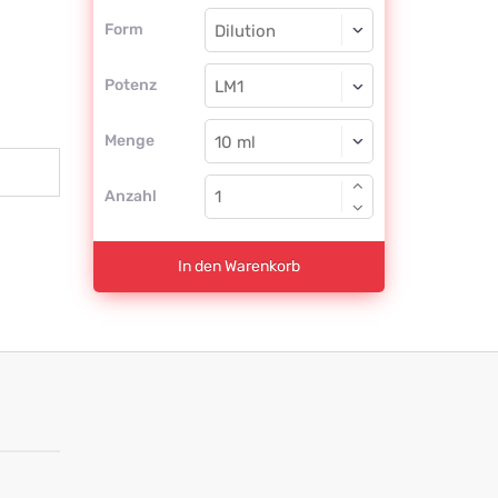
Form
Form
Dilution
Potenz
LM1
Dilution
Menge
Anzahl
In den Warenkorb