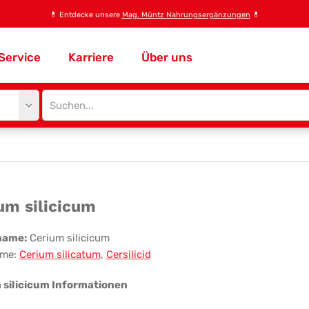
💊
Entdecke unsere
Mag. Müntz Nahrungsergänzungen
💊
Service
Karriere
Über uns
Site
search
input
rium
um silicicum
icicum
name:
Cerium silicicum
me:
Cerium silicatum
,
Cersilicid
 silicicum Informationen