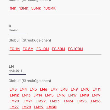
1MK
10MK
50MK
100MK
C
Fluxion
Globuli (Streukügelchen)
FC 1M
FC 5M
FC 10M
FC 50M
FC 100M
LM
HAB 2018
Globuli (Streukügelchen)
LM3
LM4
LM5
LM6
LM7
LM8
LM9
LM10
LM11
LM12
LM13
LM14
LM15
LM16
LM17
LM18
LM19
LM20
LM21
LM22
LM23
LM24
LM25
LM26
LM27
LM28
LM29
LM30