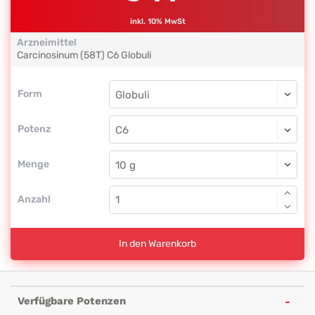
inkl. 10% MwSt
Arzneimittel
Carcinosinum (58T)
C6
Globuli
Form
Form
Globuli
Potenz
C6
Globuli
Menge
Anzahl
In den Warenkorb
Verfügbare Potenzen