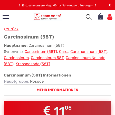
X
💊
Entdecke unsere
Mag. Müntz Nahrungsergänzungen
💊
0
pand
zurück
op
Carcinosinum (58T)
pand
Carcinosinum
Hauptname:
Carcinosinum (58T)
emen
Synonyme:
Cancerinum (58T)
,
Carc.
,
Carcinominum (58T)
,
(58T)
pand
Carcinosinum
,
Carcinosinum 58T
,
Carcinosinum Nosode
rvice
(58T)
,
Krebsnosode (58T)
Carcinosinum (58T) Informationen
pand
Hauptgruppe
:
Nosode
er
MEHR INFORMATIONEN
s
11
05