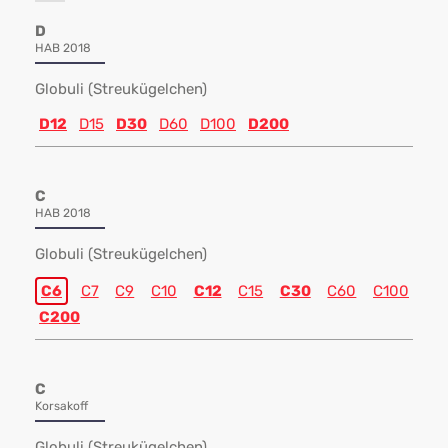
D
HAB 2018
Globuli (Streukügelchen)
D12
D15
D30
D60
D100
D200
C
HAB 2018
Globuli (Streukügelchen)
C6
C7
C9
C10
C12
C15
C30
C60
C100
C200
C
Korsakoff
Globuli (Streukügelchen)