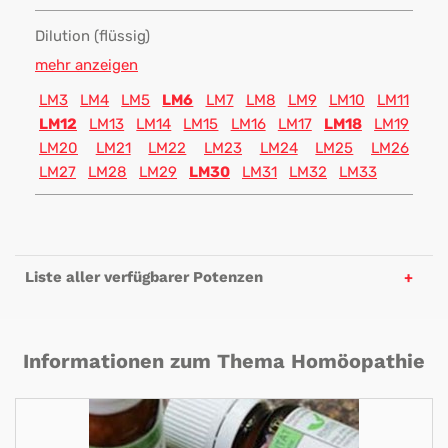
Dilution (flüssig)
mehr anzeigen
LM3
LM4
LM5
LM6
LM7
LM8
LM9
LM10
LM11
LM12
LM13
LM14
LM15
LM16
LM17
LM18
LM19
LM20
LM21
LM22
LM23
LM24
LM25
LM26
LM27
LM28
LM29
LM30
LM31
LM32
LM33
Liste aller verfügbarer Potenzen
Informationen zum Thema Homöopathie