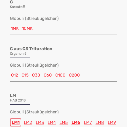
C
Korsakoff
Globuli (Streukügelchen)
1MK
10MK
C aus C3 Trituration
Organon 6
Globuli (Streukügelchen)
C12
C15
C30
C60
C100
C200
LM
HAB 2018
Globuli (Streukügelchen)
LM1
LM2
LM3
LM4
LM5
LM6
LM7
LM8
LM9