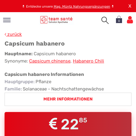
X
💊
Entdecke unsere
Mag. Müntz Nahrungsergänzungen
💊
0
pand
zurück
op
Capsicum habanero
pand
Capsicum
Hauptname:
Capsicum habanero
emen
Synonyme:
Capsicum chinense
,
Habanero Chili
habanero
pand
rvice
Capsicum habanero Informationen
Hauptgruppe
:
Pflanze
Familie
:
Solanaceae - Nachtschattengewächse
pand
MEHR INFORMATIONEN
er
s
22
85