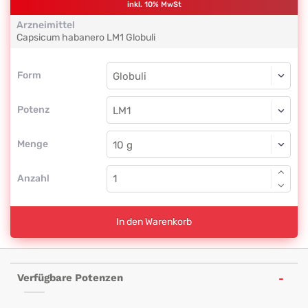
inkl. 10% MwSt
Arzneimittel
Capsicum habanero
LM1
Globuli
Form
Form
Globuli
Potenz
LM1
Globuli
Menge
Anzahl
In den Warenkorb
Verfügbare Potenzen