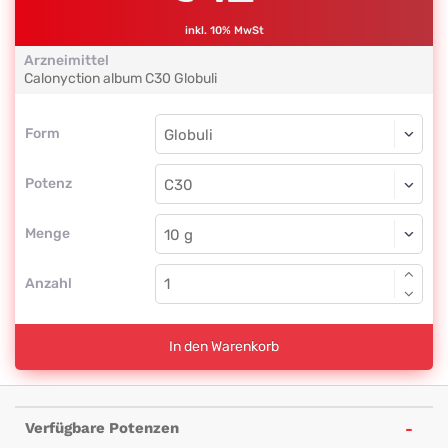
inkl. 10% MwSt
Arzneimittel
Calonyction album
C30
Globuli
Form
Form
Globuli
Potenz
C30
Globuli
Menge
Anzahl
In den Warenkorb
Verfügbare Potenzen