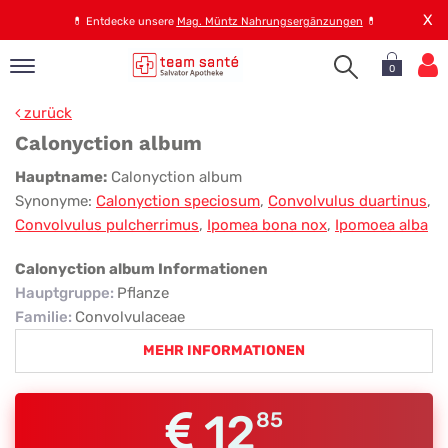
X
💊
Entdecke unsere
Mag. Müntz Nahrungsergänzungen
💊
0
pand
zurück
op
Calonyction album
pand
Calonyction
Hauptname:
Calonyction album
emen
Synonyme:
Calonyction speciosum
,
Convolvulus duartinus
,
album
pand
Convolvulus pulcherrimus
,
Ipomea bona nox
,
Ipomoea alba
rvice
Calonyction album Informationen
Hauptgruppe
:
Pflanze
pand
Familie
:
Convolvulaceae
er
MEHR INFORMATIONEN
s
12
85