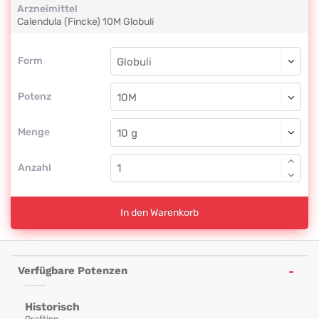
Arzneimittel
Calendula (Fincke)
10M
Globuli
Form
Form
Globuli
Potenz
10M
Globuli
Menge
Anzahl
In den Warenkorb
Verfügbare Potenzen
Historisch