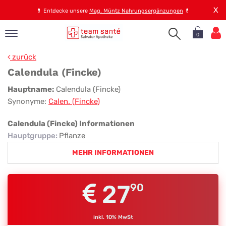
X
💊
Entdecke unsere
Mag. Müntz Nahrungsergänzungen
💊
0
pand
zurück
op
Calendula (Fincke)
pand
Calendula
Hauptname:
Calendula (Fincke)
emen
Synonyme:
Calen. (Fincke)
(Fincke)
pand
rvice
Calendula (Fincke) Informationen
Hauptgruppe
:
Pflanze
MEHR INFORMATIONEN
pand
er
s
27
90
inkl. 10% MwSt