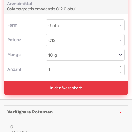
Arzneimittel
Calamagrostis emodensis
C12
Globuli
Form
Form
Globuli
Potenz
C12
Globuli
Menge
Anzahl
In den Warenkorb
Verfügbare Potenzen
C