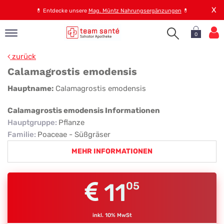
X
💊
Entdecke unsere
Mag. Müntz Nahrungsergänzungen
💊
0
pand
zurück
op
Calamagrostis emodensis
pand
Calamagrostis
Hauptname:
Calamagrostis emodensis
emen
emodensis
pand
Calamagrostis emodensis Informationen
rvice
Hauptgruppe
:
Pflanze
Familie
:
Poaceae - Süßgräser
MEHR INFORMATIONEN
pand
er
s
11
05
inkl. 10% MwSt