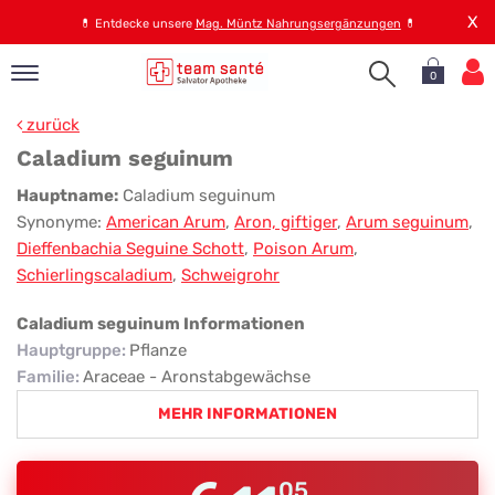
X
💊
Entdecke unsere
Mag. Müntz Nahrungsergänzungen
💊
0
pand
zurück
op
Caladium seguinum
pand
Caladium
Hauptname:
Caladium seguinum
emen
Synonyme:
American Arum
,
Aron, giftiger
,
Arum seguinum
,
seguinum
pand
Dieffenbachia Seguine Schott
,
Poison Arum
,
rvice
Schierlingscaladium
,
Schweigrohr
Caladium seguinum Informationen
pand
Hauptgruppe
:
Pflanze
er
Familie
:
Araceae - Aronstabgewächse
s
MEHR INFORMATIONEN
05