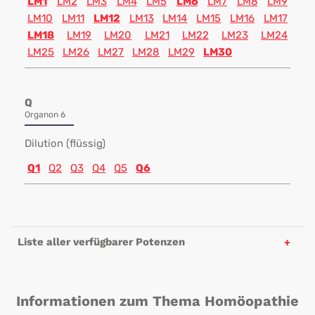
LM1
LM2
LM3
LM4
LM5
LM6
LM7
LM8
LM9
LM10
LM11
LM12
LM13
LM14
LM15
LM16
LM17
LM18
LM19
LM20
LM21
LM22
LM23
LM24
LM25
LM26
LM27
LM28
LM29
LM30
Q
Organon 6
Dilution (flüssig)
Q1
Q2
Q3
Q4
Q5
Q6
Liste aller verfügbarer Potenzen
Informationen zum Thema Homöopathie