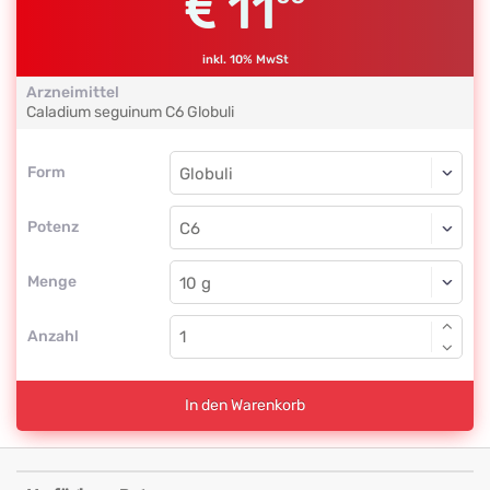
11
inkl. 10% MwSt
Arzneimittel
Caladium seguinum
C6
Globuli
Form
Form
Globuli
Potenz
C6
Globuli
Menge
Anzahl
In den Warenkorb