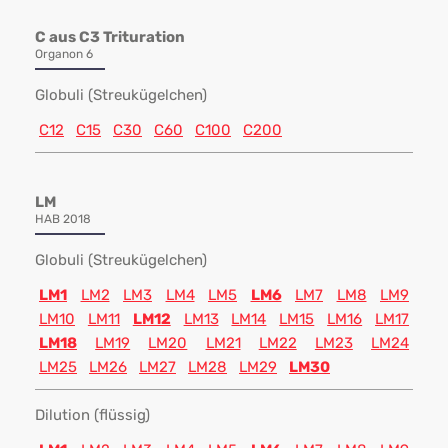
C aus C3 Trituration
Organon 6
Globuli (Streukügelchen)
C12
C15
C30
C60
C100
C200
LM
HAB 2018
Globuli (Streukügelchen)
LM1
LM2
LM3
LM4
LM5
LM6
LM7
LM8
LM9
LM10
LM11
LM12
LM13
LM14
LM15
LM16
LM17
LM18
LM19
LM20
LM21
LM22
LM23
LM24
LM25
LM26
LM27
LM28
LM29
LM30
Dilution (flüssig)