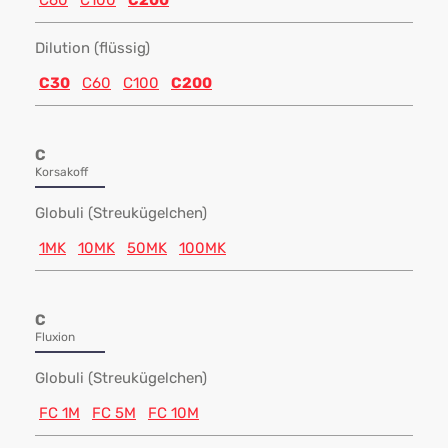
C60
C100
C200
Dilution (flüssig)
C30
C60
C100
C200
C
Korsakoff
Globuli (Streukügelchen)
1MK
10MK
50MK
100MK
C
Fluxion
Globuli (Streukügelchen)
FC 1M
FC 5M
FC 10M