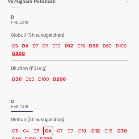
Verfügbare Potenzen
D
HAB 2018
Globuli (Streukügelchen)
D5
D6
D7
D9
D10
D12
D15
D30
D60
D100
D200
Dilution (flüssig)
D30
D60
D100
D200
C
HAB 2018
Globuli (Streukügelchen)
C3
C4
C5
C6
C7
C9
C10
C12
C15
C30