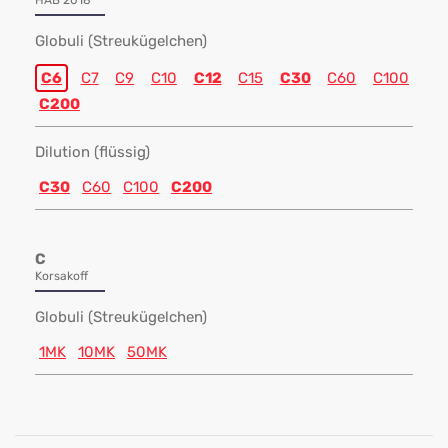
HAB 2018
Globuli (Streukügelchen)
C6
C7
C9
C10
C12
C15
C30
C60
C100
C200
Dilution (flüssig)
C30
C60
C100
C200
C
Korsakoff
Globuli (Streukügelchen)
1MK
10MK
50MK