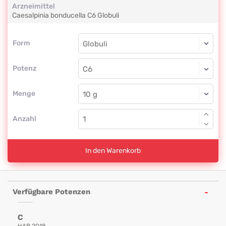
Arzneimittel
Caesalpinia bonducella
C6
Globuli
Form
Form
Globuli
Potenz
C6
Globuli
Menge
Anzahl
In den Warenkorb
Verfügbare Potenzen
C