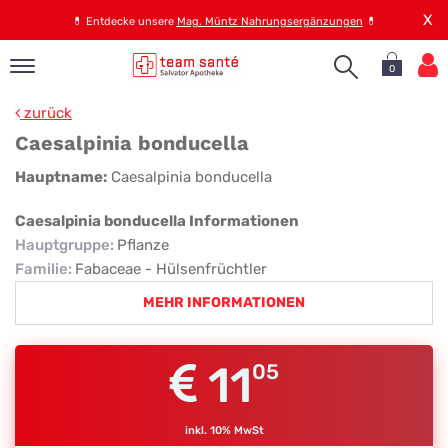
X
💊
Entdecke unsere
Mag. Müntz Nahrungsergänzungen
💊
0
pand
zurück
op
Caesalpinia bonducella
pand
Caesalpinia
Hauptname:
Caesalpinia bonducella
emen
bonducella
pand
Caesalpinia bonducella Informationen
rvice
Hauptgruppe
:
Pflanze
Familie
:
Fabaceae - Hülsenfrüchtler
MEHR INFORMATIONEN
pand
er
s
11
05
inkl. 10% MwSt