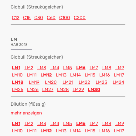
Globuli (Streukügelchen)
C12
C15
C30
C60
C100
C200
LM
HAB 2018
Globuli (Streukügelchen)
LM1
LM2
LM3
LM4
LM5
LM6
LM7
LM8
LM9
LM10
LM11
LM12
LM13
LM14
LM15
LM16
LM17
LM18
LM19
LM20
LM21
LM22
LM23
LM24
LM25
LM26
LM27
LM28
LM29
LM30
Dilution (flüssig)
mehr anzeigen
LM1
LM2
LM3
LM4
LM5
LM6
LM7
LM8
LM9
LM10
LM11
LM12
LM13
LM14
LM15
LM16
LM17