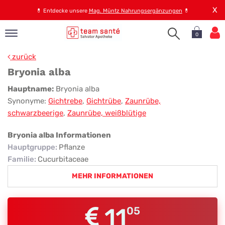
X
💊
Entdecke unsere
Mag. Müntz Nahrungsergänzungen
💊
0
pand
zurück
op
Bryonia alba
pand
Bryonia
Hauptname:
Bryonia alba
emen
Synonyme:
Gichtrebe
,
Gichtrübe
,
Zaunrübe,
alba
pand
schwarzbeerige
,
Zaunrübe, weißblütige
rvice
Bryonia alba Informationen
Hauptgruppe
:
Pflanze
pand
Familie
:
Cucurbitaceae
er
MEHR INFORMATIONEN
s
11
05