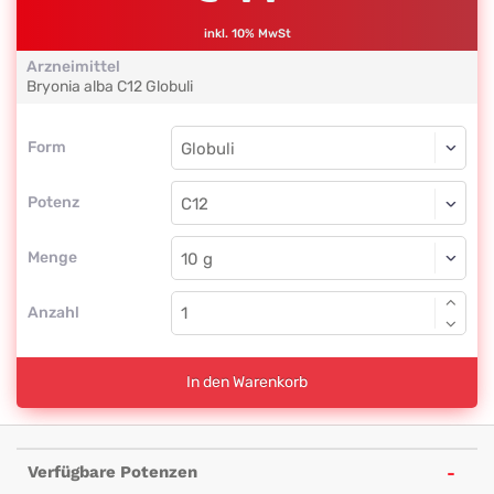
inkl. 10% MwSt
Arzneimittel
Bryonia alba
C12
Globuli
Form
Form
Globuli
Potenz
C12
Globuli
Menge
Anzahl
In den Warenkorb
Verfügbare Potenzen