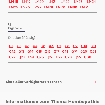
LM18
LM19
LM20
LM21
LM22
LM23
LM24
LM25
LM26
LM27
LM28
LM29
LM30
LM31
Q
Organon 6
Dilution (flüssig)
Q1
Q2
Q3
Q4
Q5
Q6
Q7
Q8
Q9
Q10
Q11
Q12
Q13
Q14
Q15
Q16
Q17
Q18
Q19
Q20
Q21
Q22
Q23
Q24
Q25
Q26
Q27
Q28
Q29
Q30
Liste aller verfügbarer Potenzen
Informationen zum Thema Homöopathie