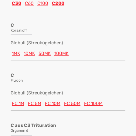
C30
C60
C100
C200
C
Korsakoff
Globuli (Streukügelchen)
1MK
10MK
50MK
100MK
C
Fluxion
Globuli (Streukügelchen)
FC 1M
FC 5M
FC 10M
FC 50M
FC 100M
C aus C3 Trituration
Organon 6