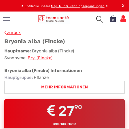
X
💊
Entdecke unsere
Mag. Müntz Nahrungsergänzungen
💊
0
pand
zurück
op
Bryonia alba (Fincke)
pand
Bryonia
Hauptname:
Bryonia alba (Fincke)
emen
Synonyme:
Bry. (Fincke)
alba
pand
rvice
(Fincke)
Bryonia alba (Fincke) Informationen
Hauptgruppe
:
Pflanze
MEHR INFORMATIONEN
pand
er
s
27
90
inkl. 10% MwSt