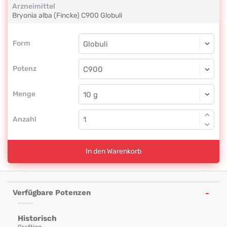
Arzneimittel
Bryonia alba (Fincke)
C900
Globuli
Form
Form
Globuli
Potenz
C900
Globuli
Menge
Anzahl
In den Warenkorb
Verfügbare Potenzen
Historisch