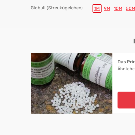
Globuli (Streukügelchen)
1M
9M
10M
50
Das Pri
Ähnliche