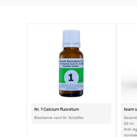
Nr. 1 Calcium fluoratum
team 
Biochemie nach Dr. Schüßler
Gesich
60 ml
Anti-Ag
normal