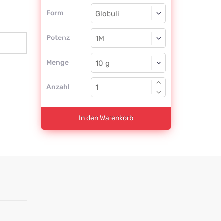
Form
Form
Globuli
Potenz
1M
Globuli
Menge
Anzahl
In den Warenkorb