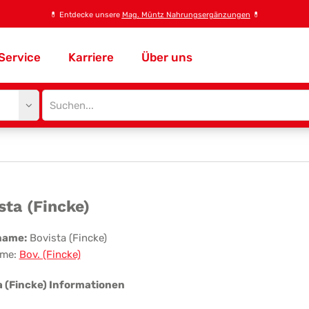
💊
Entdecke unsere
Mag. Müntz Nahrungsergänzungen
💊
Service
Karriere
Über uns
Site
search
input
ista
sta (Fincke)
ncke)
name:
Bovista (Fincke)
me:
Bov. (Fincke)
a (Fincke) Informationen