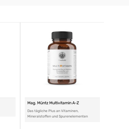
Mag. Müntz Multivitamin A-Z
Remasan 
Das tägliche Plus an Vitaminen,
Das perfe
Mineralstoffen und Spurenelementen
Arzneimitt
aller Art.