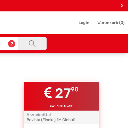
X
Login
Warenkorb (
0
)
27
90
inkl. 10% MwSt
Arzneimittel
Bovista (Fincke)
1M
Globuli