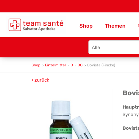
Shop
Themen
Search
type
Shop
Einzelmittel
B
BO
Bovista (Fincke)
zurück
Bov
Bovi
(Fi
Haupt
Synony
Bovist