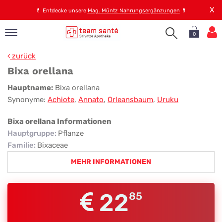
X
💊
Entdecke unsere
Mag. Müntz Nahrungsergänzungen
💊
0
pand
zurück
op
Bixa orellana
pand
Bixa
Hauptname:
Bixa orellana
emen
Synonyme:
Achiote
,
Annato
,
Orleansbaum
,
Uruku
orellana
pand
rvice
Bixa orellana Informationen
Hauptgruppe
:
Pflanze
Familie
:
Bixaceae
pand
MEHR INFORMATIONEN
er
s
22
85