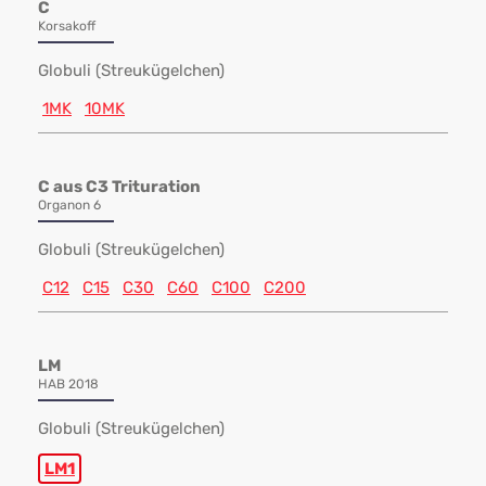
C
Korsakoff
Globuli (Streukügelchen)
1MK
10MK
C aus C3 Trituration
Organon 6
Globuli (Streukügelchen)
C12
C15
C30
C60
C100
C200
LM
HAB 2018
Globuli (Streukügelchen)
LM1