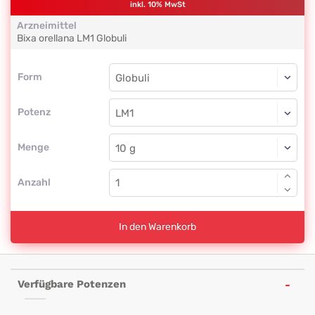
inkl. 10% MwSt
Arzneimittel
Bixa orellana
LM1
Globuli
Form
Form
Globuli
Potenz
LM1
Globuli
Menge
Anzahl
In den Warenkorb
Verfügbare Potenzen