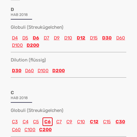
D
HAB 2018
Globuli (Streukügelchen)
D4
D5
D6
D7
D9
D10
D12
D15
D30
D60
D100
D200
Dilution (flüssig)
D30
D60
D100
D200
C
HAB 2018
Globuli (Streukügelchen)
C3
C4
C5
C6
C7
C9
C10
C12
C15
C30
C60
C100
C200