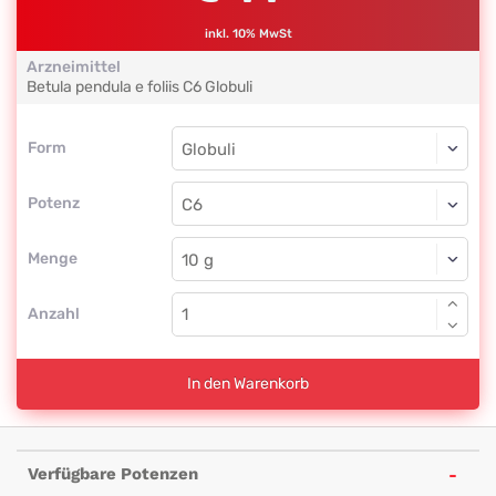
inkl. 10% MwSt
Arzneimittel
Betula pendula e foliis
C6
Globuli
Form
Form
Globuli
Potenz
C6
Globuli
Menge
Anzahl
In den Warenkorb
Verfügbare Potenzen