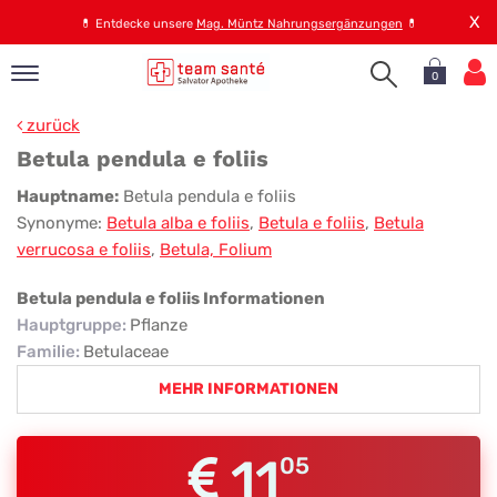
X
💊
Entdecke unsere
Mag. Müntz Nahrungsergänzungen
💊
0
pand
zurück
op
Betula pendula e foliis
pand
Betula
Hauptname:
Betula pendula e foliis
emen
Synonyme:
Betula alba e foliis
,
Betula e foliis
,
Betula
pendula
pand
verrucosa e foliis
,
Betula, Folium
rvice
e
foliis
Betula pendula e foliis Informationen
Hauptgruppe
:
Pflanze
pand
Familie
:
Betulaceae
er
MEHR INFORMATIONEN
s
11
05