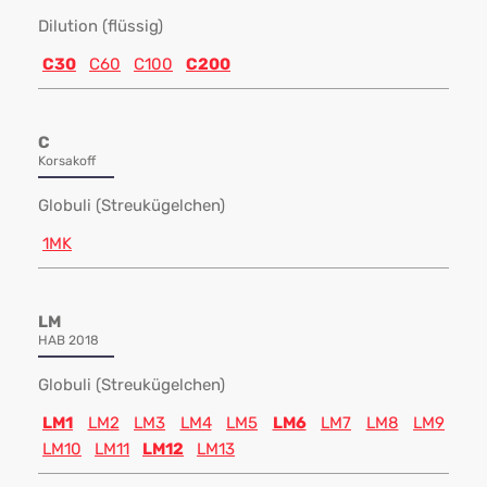
Dilution (flüssig)
C30
C60
C100
C200
C
Korsakoff
Globuli (Streukügelchen)
1MK
LM
HAB 2018
Globuli (Streukügelchen)
LM1
LM2
LM3
LM4
LM5
LM6
LM7
LM8
LM9
LM10
LM11
LM12
LM13