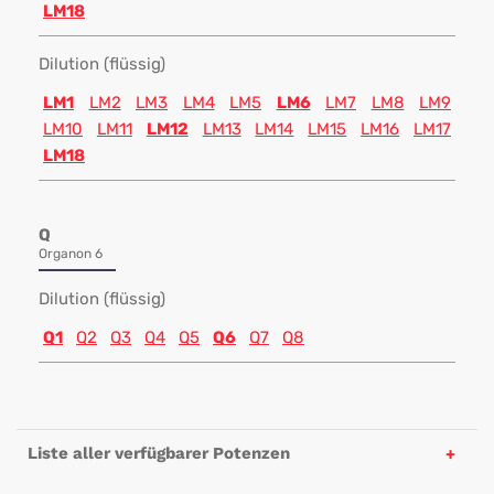
LM18
Dilution (flüssig)
LM1
LM2
LM3
LM4
LM5
LM6
LM7
LM8
LM9
LM10
LM11
LM12
LM13
LM14
LM15
LM16
LM17
LM18
Q
Organon 6
Dilution (flüssig)
Q1
Q2
Q3
Q4
Q5
Q6
Q7
Q8
Liste aller verfügbarer Potenzen