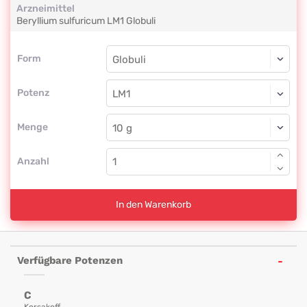
Arzneimittel
Beryllium sulfuricum
LM1
Globuli
Form
Form
Globuli
Potenz
LM1
Globuli
Menge
Anzahl
In den Warenkorb
Verfügbare Potenzen
C