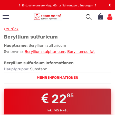
X
💊
Entdecke unsere
Mag. Müntz Nahrungsergänzungen
💊
0
pand
zurück
op
Beryllium sulfuricum
pand
Beryllium
Hauptname:
Beryllium sulfuricum
emen
Synonyme:
Beryllium sulphuricum
,
Berylliumsulfat
sulfuricum
pand
rvice
Beryllium sulfuricum Informationen
Hauptgruppe
:
Substanz
MEHR INFORMATIONEN
pand
er
s
22
85
inkl. 10% MwSt