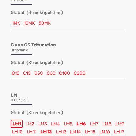
Korsakoff
Globuli (Streukügelchen)
1MK
10MK
50MK
C aus C3 Trituration
Organon 6
Globuli (Streukügelchen)
C12
C15
C30
C60
C100
C200
LM
HAB 2018
Globuli (Streukügelchen)
LM1
LM2
LM3
LM4
LM5
LM6
LM7
LM8
LM9
LM10
LM11
LM12
LM13
LM14
LM15
LM16
LM17