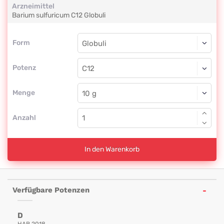
Arzneimittel
Barium sulfuricum
C12
Globuli
Form
Form
Globuli
Potenz
C12
Globuli
Menge
Anzahl
In den Warenkorb
Verfügbare Potenzen
D