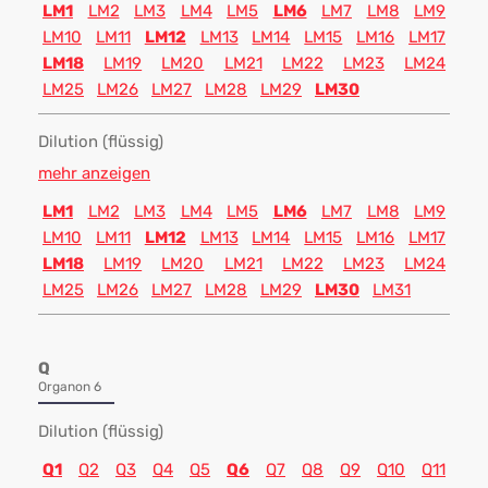
LM1
LM2
LM3
LM4
LM5
LM6
LM7
LM8
LM9
LM10
LM11
LM12
LM13
LM14
LM15
LM16
LM17
LM18
LM19
LM20
LM21
LM22
LM23
LM24
LM25
LM26
LM27
LM28
LM29
LM30
Dilution (flüssig)
mehr anzeigen
LM1
LM2
LM3
LM4
LM5
LM6
LM7
LM8
LM9
LM10
LM11
LM12
LM13
LM14
LM15
LM16
LM17
LM18
LM19
LM20
LM21
LM22
LM23
LM24
LM25
LM26
LM27
LM28
LM29
LM30
LM31
Q
Organon 6
Dilution (flüssig)
Q1
Q2
Q3
Q4
Q5
Q6
Q7
Q8
Q9
Q10
Q11