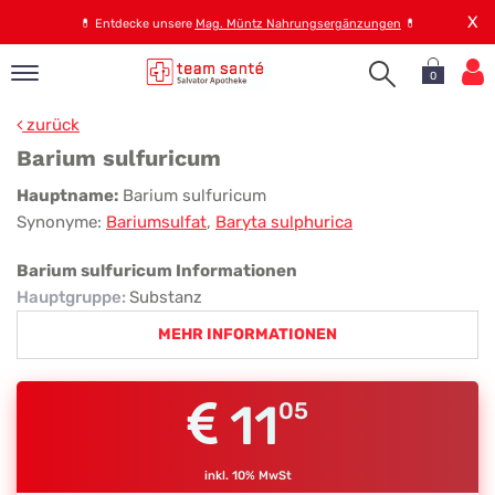
X
💊
Entdecke unsere
Mag. Müntz Nahrungsergänzungen
💊
0
pand
zurück
op
Barium sulfuricum
pand
Barium
Hauptname:
Barium sulfuricum
emen
Synonyme:
Bariumsulfat
,
Baryta sulphurica
sulfuricum
pand
rvice
Barium sulfuricum Informationen
Hauptgruppe
:
Substanz
MEHR INFORMATIONEN
pand
er
s
11
05
inkl. 10% MwSt