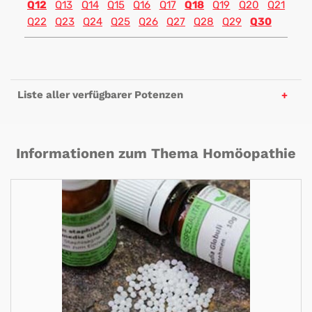
Q12
Q13
Q14
Q15
Q16
Q17
Q18
Q19
Q20
Q21
Q22
Q23
Q24
Q25
Q26
Q27
Q28
Q29
Q30
Liste aller verfügbarer Potenzen
Informationen zum Thema Homöopathie