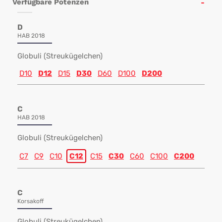
Verfügbare Potenzen
D
HAB 2018
Globuli (Streukügelchen)
D10
D12
D15
D30
D60
D100
D200
C
HAB 2018
Globuli (Streukügelchen)
C7
C9
C10
C12
C15
C30
C60
C100
C200
C
Korsakoff
Globuli (Streukügelchen)