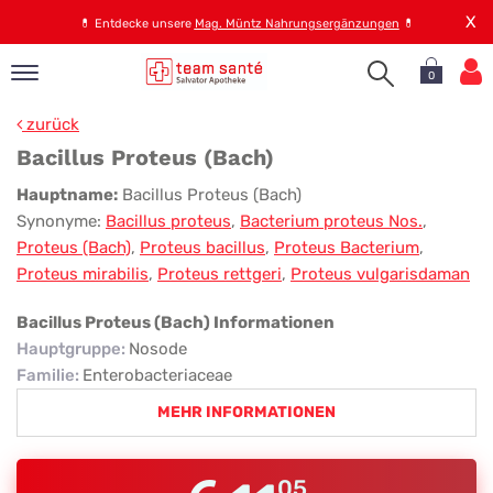
X
💊
Entdecke unsere
Mag. Müntz Nahrungsergänzungen
💊
0
pand
zurück
op
Bacillus Proteus (Bach)
pand
Bacillus
Hauptname:
Bacillus Proteus (Bach)
emen
Synonyme:
Bacillus proteus
,
Bacterium proteus Nos.
,
Proteus
pand
Proteus (Bach)
,
Proteus bacillus
,
Proteus Bacterium
,
rvice
(Bach)
Proteus mirabilis
,
Proteus rettgeri
,
Proteus vulgarisdaman
Bacillus Proteus (Bach) Informationen
pand
Hauptgruppe
:
Nosode
er
Familie
:
Enterobacteriaceae
s
MEHR INFORMATIONEN
05