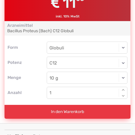
11
inkl. 10% MwSt
Arzneimittel
Bacillus Proteus (Bach)
C12
Globuli
Form
Form
Globuli
Potenz
C12
Globuli
Menge
Anzahl
In den Warenkorb