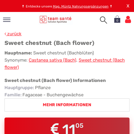
X
💊
Entdecke unsere
Mag. Müntz Nahrungsergänzungen
💊
0
pand
zurück
op
Sweet chestnut (Bach flower)
pand
Sweet
Hauptname:
Sweet chestnut (Bachblüten)
emen
Synonyme:
Castanea sativa (Bach)
,
Sweet chestnut (Bach
chestnut
pand
flower)
rvice
(Bach
flower)
Sweet chestnut (Bach flower) Informationen
Hauptgruppe
:
Pflanze
pand
Familie
:
Fagaceae - Buchengewächse
er
MEHR INFORMATIONEN
s
11
05