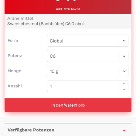
inkl. 10% MwSt
Arzneimittel
Sweet chestnut (Bachblüten)
C6
Globuli
Form
Form
Globuli
Potenz
C6
Globuli
Menge
Anzahl
In den Warenkorb
Verfügbare Potenzen